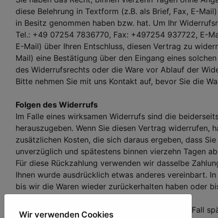
diese Belehrung in Textform (z.B. als Brief, Fax, E-Mail
in Besitz genommen haben bzw. hat. Um Ihr Widerrufsr
Tel.: +49 07254 7836770, Fax: +497254 937722, E-Ma
E-Mail) über Ihren Entschluss, diesen Vertrag zu wider
Mail) eine Bestätigung über den Eingang eines solchen 
des Widerrufsrechts oder die Ware vor Ablauf der Wide
Bitte nehmen Sie mit uns Kontakt auf, bevor Sie die 
Folgen des Widerrufs
Im Falle eines wirksamen Widerrufs sind die beiderse
herauszugeben. Wenn Sie diesen Vertrag widerrufen, ha
zusätzlichen Kosten, die sich daraus ergeben, dass Sie
unverzüglich und spätestens binnen vierzehn Tagen ab 
Für diese Rückzahlung verwenden wir dasselbe Zahlungs
Ihnen wurde ausdrücklich etwas anderes vereinbart. I
bis wir die Waren wieder zurückerhalten haben oder b
Zeitpunkt ist.
Sie haben die Waren unverzüglich und in jedem Fall sp
Wir verwenden Cookies