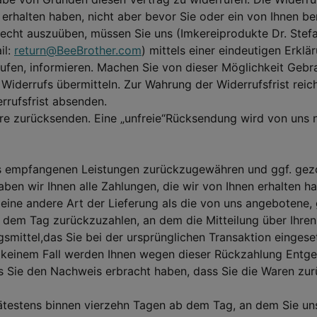
) erhalten haben, nicht aber bevor Sie oder ein von Ihnen be
echt auszuüben, müssen Sie uns (Imkereiprodukte Dr. Stef
il:
return@BeeBrother.com
) mittels einer eindeutigen Erklä
rufen, informieren. Machen Sie von dieser Möglichkeit Gebra
Widerrufs übermitteln. Zur Wahrung der Widerrufsfrist reich
rrufsfrist absenden.
Ware zurücksenden. Eine „unfreie“Rücksendung wird von uns
its empfangenen Leistungen zurückzugewähren und ggf. gez
ben wir Ihnen alle Zahlungen, die wir von Ihnen erhalten ha
 eine andere Art der Lieferung als die von uns angebotene,
dem Tag zurückzuzahlen, an dem die Mitteilung über Ihren 
mittel,das Sie bei der ursprünglichen Transaktion eingeset
n keinem Fall werden Ihnen wegen dieser Rückzahlung Entge
is Sie den Nachweis erbracht haben, dass Sie die Waren zu
ätestens binnen vierzehn Tagen ab dem Tag, an dem Sie uns