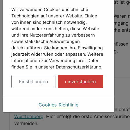
uns zurückzusenden oder zu übergeben. Die Frist ist g
Kosten der Rücksendung der Waren.
Wir verwenden Cookies und ähnliche
Sie müssen für einen etwaigen Wertverlust der Waren 
Technologien auf unserer Website. Einige
von ihnen sind technisch notwendig,
Funktionsweise der Waren nicht notwendigen Umgang mi
während andere uns helfen, diese Website
bestimmungsgemäße Ingebrauchnahme der Sache entsta
und Ihre Nutzererfahrung zu verbessern
unterlassen, was deren Wert beeinträchtigt.
sowie statistische Auswertungen
Verpflichtungen zur Erstattung von Zahlungen müssen i
durchzuführen. Sie können Ihre Einwilligung
Rücknahmeverlangens, für uns mit dem Empfang.
jederzeit widerrufen oder anpassen. Weitere
Informationen zur Verwendung Ihrer Daten
Vorheriger Beitrag: AGB
Zurück
finden Sie in unserer Datenschutzerklärung.
Einstellungen
einverstanden
jetzt!
1. Ameisensäurebehandlung
Cookies-Richtlinie
Bitte behandeln Sie gemäß dem in Ihrer Region emp
Württemberg
. Hier erfolgt die erste Ameisensäure
vermeiden.