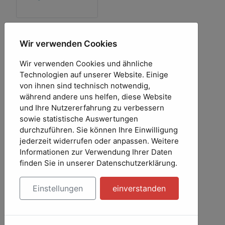
Freigaben
Wir verwenden Cookies
Blüte (evelyn)
Wir verwenden Cookies und ähnliche
Hugo 1
Technologien auf unserer Website. Einige
(Honigdieb)
von ihnen sind technisch notwendig,
Hugo 2
während andere uns helfen, diese Website
(Honigdieb)
und Ihre Nutzererfahrung zu verbessern
Hugo 3
sowie statistische Auswertungen
(Honigdieb)
durchzuführen. Sie können Ihre Einwilligung
Hugo 4
jederzeit widerrufen oder anpassen. Weitere
(Honigdieb)
Informationen zur Verwendung Ihrer Daten
Hugo 5
finden Sie in unserer Datenschutzerklärung.
(Honigdieb)
Version 2.4
Einstellungen
einverstanden
(evelyn)