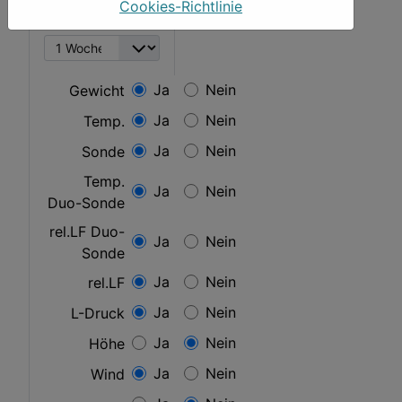
Cookies-Richtlinie
Zeitfenster
Ja
Nein
Gewicht
Ja
Nein
Temp.
Ja
Nein
Sonde
Temp.
Ja
Nein
Duo-Sonde
rel.LF Duo-
Ja
Nein
Sonde
Ja
Nein
rel.LF
Ja
Nein
L-Druck
Ja
Nein
Höhe
Ja
Nein
Wind