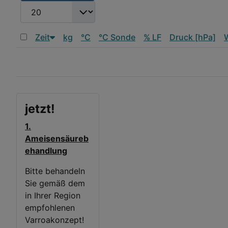
JFIELD_PLG_SEARCH_SEARCHLIMIT_DESC
Zeit
kg
°C
°C Sonde
% LF
Druck [hPa]
jetzt!
1.
Ameisensäureb
ehandlung
Bitte behandeln
Sie gemäß dem
in Ihrer Region
empfohlenen
Varroakonzept!