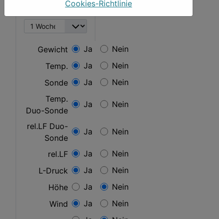
Cookies-Richtlinie
Zeitfenster
Ja
Nein
Gewicht
Ja
Nein
Temp.
Ja
Nein
Sonde
Temp.
Ja
Nein
Duo-Sonde
rel.LF Duo-
Ja
Nein
Sonde
Ja
Nein
rel.LF
Ja
Nein
L-Druck
Ja
Nein
Höhe
Ja
Nein
Wind