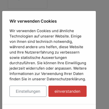
Freigaben
Wir verwenden Cookies
Blüte (evelyn)
Wir verwenden Cookies und ähnliche
Hugo 1
Technologien auf unserer Website. Einige
(Honigdieb)
von ihnen sind technisch notwendig,
Hugo 2
während andere uns helfen, diese Website
(Honigdieb)
und Ihre Nutzererfahrung zu verbessern
Hugo 3
sowie statistische Auswertungen
(Honigdieb)
durchzuführen. Sie können Ihre Einwilligung
Hugo 4
jederzeit widerrufen oder anpassen. Weitere
(Honigdieb)
Informationen zur Verwendung Ihrer Daten
Hugo 5
finden Sie in unserer Datenschutzerklärung.
(Honigdieb)
Version 2.4
Einstellungen
einverstanden
(evelyn)