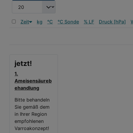
JFIELD_PLG_SEARCH_SEARCHLIMIT_DESC
Zeit
kg
°C
°C Sonde
% LF
Druck [hPa]
jetzt!
1.
Ameisensäureb
ehandlung
Bitte behandeln
Sie gemäß dem
in Ihrer Region
empfohlenen
Varroakonzept!