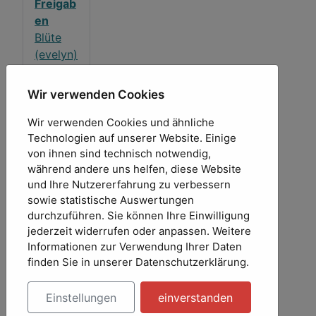
Freigab
en
Blüte
(evelyn)
Hugo 1
(Honigd
Wir verwenden Cookies
ieb)
Hugo 2
Wir verwenden Cookies und ähnliche
Technologien auf unserer Website. Einige
(Honigd
von ihnen sind technisch notwendig,
ieb)
während andere uns helfen, diese Website
Hugo 3
und Ihre Nutzererfahrung zu verbessern
(Honigd
sowie statistische Auswertungen
ieb)
durchzuführen. Sie können Ihre Einwilligung
Hugo 4
jederzeit widerrufen oder anpassen. Weitere
(Honigd
Informationen zur Verwendung Ihrer Daten
ieb)
finden Sie in unserer Datenschutzerklärung.
Hugo 5
(Honigd
Einstellungen
einverstanden
ieb)