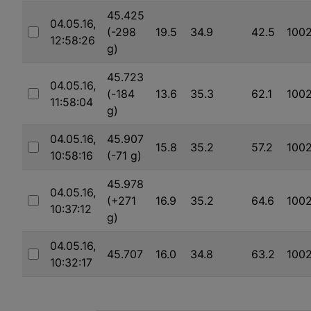
45.425
04.05.16,
(-298
19.5
34.9
42.5
1002
12:58:26
Auswählen
g)
45.723
04.05.16,
(-184
13.6
35.3
62.1
1002
11:58:04
Auswählen
g)
04.05.16,
45.907
15.8
35.2
57.2
1002
10:58:16
(-71 g)
Auswählen
45.978
04.05.16,
(+271
16.9
35.2
64.6
1002
10:37:12
Auswählen
g)
04.05.16,
45.707
16.0
34.8
63.2
1002
10:32:17
Auswählen