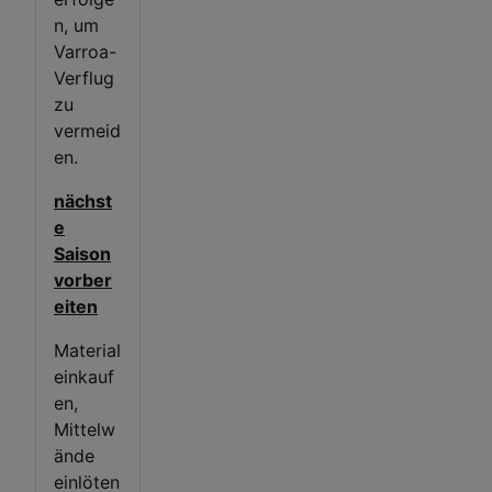
n, um
Varroa-
Verflug
zu
vermeid
en.
nächst
e
Saison
vorber
eiten
Material
einkauf
en,
Mittelw
ände
einlöten