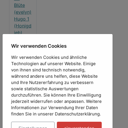
Blüte
(evelyn)
Hugo 1
(Honigd
ieb)
Hugo 2
Wir verwenden Cookies
(Honigd
ieb)
Wir verwenden Cookies und ähnliche
Hugo 3
Technologien auf unserer Website. Einige
(Honigd
von ihnen sind technisch notwendig,
ieb)
während andere uns helfen, diese Website
Hugo 4
und Ihre Nutzererfahrung zu verbessern
(Honigd
sowie statistische Auswertungen
ieb)
durchzuführen. Sie können Ihre Einwilligung
Hugo 5
jederzeit widerrufen oder anpassen. Weitere
Informationen zur Verwendung Ihrer Daten
(Honigd
finden Sie in unserer Datenschutzerklärung.
ieb)
Version