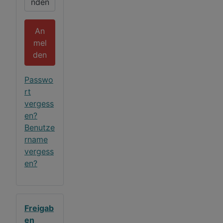
nden
An
mel
den
Passwo
rt
vergess
en?
Benutze
rname
vergess
en?
Freigab
en