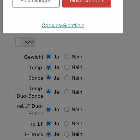
Einstellungen
einverstanden
2.4
(evelyn)
Cookies-Richtlinie
Zeitfenster
Ja
Nein
Gewicht
Ja
Nein
Temp.
Ja
Nein
Sonde
Temp.
Ja
Nein
Duo-Sonde
rel.LF Duo-
Ja
Nein
Sonde
Ja
Nein
rel.LF
Ja
Nein
L-Druck