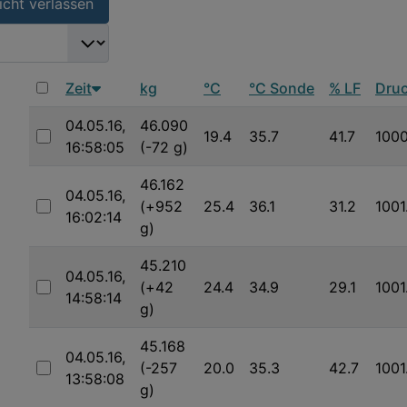
cht verlassen
SEARCH_SEARCHLIMIT_DESC
Zeit
kg
°C
°C Sonde
% LF
Druc
04.05.16,
46.090
19.4
35.7
41.7
1000
16:58:05
(-72 g)
Auswählen
46.162
04.05.16,
(+952
25.4
36.1
31.2
1001
16:02:14
Auswählen
g)
45.210
04.05.16,
(+42
24.4
34.9
29.1
1001
14:58:14
Auswählen
g)
45.168
04.05.16,
(-257
20.0
35.3
42.7
1001
13:58:08
Auswählen
g)