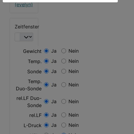
(evelyn)
Zeitfenster
Ja
Nein
Gewicht
Ja
Nein
Temp.
Ja
Nein
Sonde
Temp.
Ja
Nein
Duo-Sonde
rel.LF Duo-
Ja
Nein
Sonde
Ja
Nein
rel.LF
Ja
Nein
L-Druck