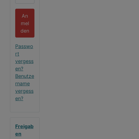
An
mel
den
Passwo
rt
vergess
en?
Benutze
rname
vergess
en?
Freigab
en