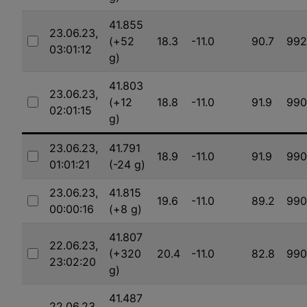
41.855
23.06.23,
(+52
18.3
-11.0
90.7
992
03:01:12
Auswählen
g)
41.803
23.06.23,
(+12
18.8
-11.0
91.9
990
02:01:15
Auswählen
g)
23.06.23,
41.791
18.9
-11.0
91.9
990
01:01:21
(-24 g)
Auswählen
23.06.23,
41.815
19.6
-11.0
89.2
990
00:00:16
(+8 g)
Auswählen
41.807
22.06.23,
(+320
20.4
-11.0
82.8
990
23:02:20
Auswählen
g)
41.487
22.06.23,