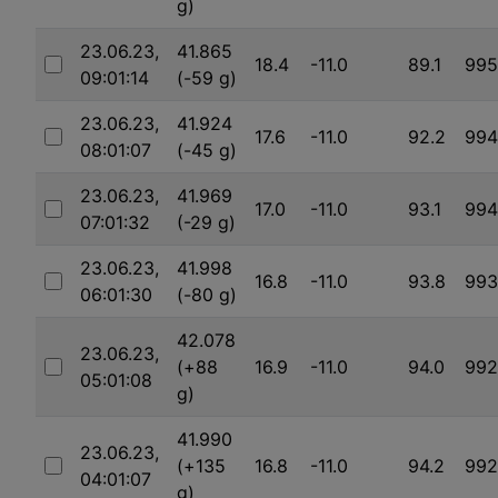
g)
23.06.23,
41.865
18.4
-11.0
89.1
995
09:01:14
(-59 g)
Auswählen
23.06.23,
41.924
17.6
-11.0
92.2
994
08:01:07
(-45 g)
Auswählen
23.06.23,
41.969
17.0
-11.0
93.1
994
07:01:32
(-29 g)
Auswählen
23.06.23,
41.998
16.8
-11.0
93.8
993
06:01:30
(-80 g)
Auswählen
42.078
23.06.23,
(+88
16.9
-11.0
94.0
992
05:01:08
Auswählen
g)
41.990
23.06.23,
(+135
16.8
-11.0
94.2
992
04:01:07
Auswählen
g)