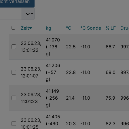
cht verlassen
SEARCH_SEARCHLIMIT_DESC
Zeit
kg
°C
°C Sonde
% LF
Dru
41.070
23.06.23,
(-136
22.5
-11.0
66.7
997
13:01:22
Auswählen
g)
41.206
23.06.23,
(+57
22.8
-11.0
69.0
997
12:01:07
Auswählen
g)
41.149
23.06.23,
(-256
21.4
-11.0
75.9
996
11:01:23
Auswählen
g)
41.405
23.06.23,
(-460
20.3
-11.0
82.3
996
10:01:25
Auswählen