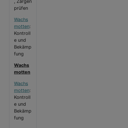
, Zargen
prüfen
Wachs
motten
:
Kontroll
e und
Bekämp
fung
Wachs
motten
Wachs
motten
:
Kontroll
e und
Bekämp
fung