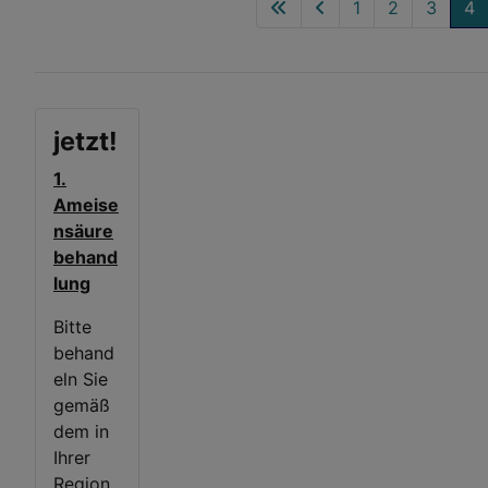
1
2
3
4
jetzt!
1.
Ameise
nsäure
behand
lung
Bitte
behand
eln Sie
gemäß
dem in
Ihrer
Region