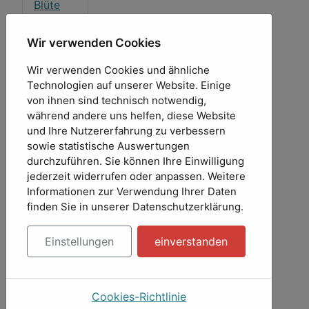
Blüte
(evelyn)
Hugo 1
Wir verwenden Cookies
(Honigd
Wir verwenden Cookies und ähnliche
ieb)
Technologien auf unserer Website. Einige
Hugo 2
von ihnen sind technisch notwendig,
(Honigd
während andere uns helfen, diese Website
ieb)
und Ihre Nutzererfahrung zu verbessern
Hugo 3
sowie statistische Auswertungen
(Honigd
durchzuführen. Sie können Ihre Einwilligung
ieb)
jederzeit widerrufen oder anpassen. Weitere
Hugo 4
Informationen zur Verwendung Ihrer Daten
(Honigd
finden Sie in unserer Datenschutzerklärung.
ieb)
Hugo 5
Einstellungen
einverstanden
(Honigd
ieb)
Version
Cookies-Richtlinie
2.4